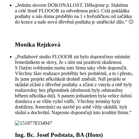
„Jedním slovem DOKONALOST. Děkujeme p. Slabému
a celé firmě FLOOOR za odvedenou práci. Celá pokládka
podlahy u nás doma proběhlo na 1 s hvězdičkou od začátku
do konce a naše nová dřevěná podlaha je umělecké dílo.“ 🙂
Monika Rejzková
„Podlahové studio FLOOOR mi bylo doporučeno místním
řemeslníkem se slovy, že s ním má pozitivní zkušenost.
S čistým svědomím mohu tuto firmu taky vřele doporučit.
Všechny fáze realizace proběhly bez problémů, a to i přesto,
že jsme projekt několikrát drobně změnili. Náš projekt se
skládal zčásti z dřevěné podlahy a zčásti z vinylu a obě byly
realizovány bez připomínek (drobnosti byly odstraněny
během několika dní). S panem jednatelem byla velice dobrá
domluva a se vším vyšel vstříc. Všechny termíny byly
dodrženy, řemeslníci na stavbě po sobě vždy uklidili, byli
slušní a dochvilní. Naprosto doporučuji tuto kvalitní firmu.“
Ing. Bc. Josef Podstata, BA (Hons)