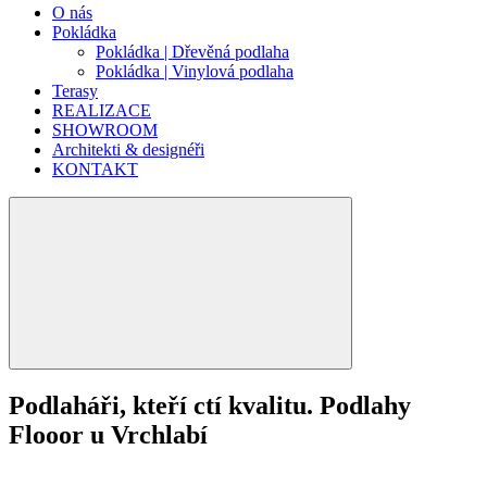
O nás
Pokládka
Pokládka | Dřevěná podlaha
Pokládka | Vinylová podlaha
Terasy
REALIZACE
SHOWROOM
Architekti & designéři
KONTAKT
Podlaháři, kteří ctí kvalitu. Podlahy
Flooor u Vrchlabí