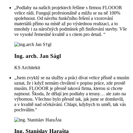
„Podlahy na našich projektech řešíme s firmou FLOOOR
velice rádi. Fungují profesionálně a můžu se na ně 100%
spolehnout. Od návrhu funkčního řešení a vzorování
materiálů přímo na místě až po výslednou realizaci, a to
mnohdy i za náročných podmínek při finišování stavby. Vše
ve vysoké řemeslné kvalitě a s citem pro detail. “
Ing. arch. Jan Ságl
KS Architekti
„Jsem zvyklý se na služby a práci dívat velice přísně a musím
uznat, že i když nemám chválení v popisu práce, zde prostě
musím. FLOOOR je přesně taková firma, kterou si chcete
najmout. Škoda, že dělají jen podlahy a terasy… ale zato na
výbornou. Všechno bylo přesně tak, jak jsme se domluvili,
a v kvalitě nad očekávání. Chlapi, kdybych to uměl, tak vás
pochválím.“
Ing. Stanislav Harašta