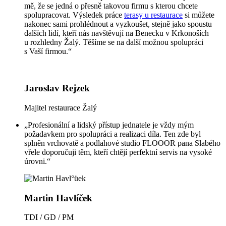
mě, že se jedná o přesně takovou firmu s kterou chcete
spolupracovat. Výsledek práce
terasy u restaurace
si můžete
nakonec sami prohlédnout a vyzkoušet, stejně jako spoustu
dalších lidí, kteří nás navštěvují na Benecku v Krkonoších
u rozhledny Žalý. Těšíme se na další možnou spolupráci
s Vaší firmou.“
Jaroslav Rejzek
Majitel restaurace Žalý
„Profesionální a lidský přístup jednatele je vždy mým
požadavkem pro spolupráci a realizaci díla. Ten zde byl
splněn vrchovatě a podlahové studio FLOOOR pana Slabého
vřele doporučuji těm, kteří chtějí perfektní servis na vysoké
úrovni.“
Martin Havlíček
TDI / GD / PM