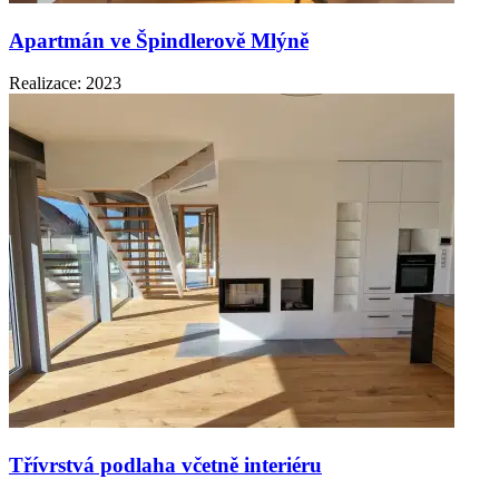
Apartmán ve Špindlerově Mlýně
Realizace: 2023
Třívrstvá podlaha včetně interiéru