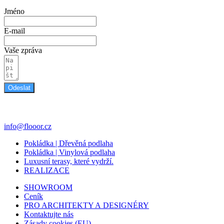
Jméno
E-mail
Vaše zpráva
Odeslat
info@flooor.cz
Pokládka | Dřevěná podlaha
Pokládka | Vinylová podlaha
Luxusní terasy, které vydrží.
REALIZACE
SHOWROOM
Ceník
PRO ARCHITEKTY A DESIGNÉRY
Kontaktujte nás
Zásady cookies (EU)